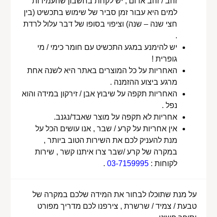
זהב / זהב אדום , יש לקחת בחשבון שהעמידות
למים היא עבור זמן סביר של שימוש בתכשיט (בין
חצי שנה – שנה) וציפוי בסופו של דבר עלול לרדת
.
יש להימנע במגע התכשיט עם חומר כימי / מי
גופרית !
האחריות על כל המוצרים באתר היא לשנה אחת
מרגע ביצוע ההזמנה .
האחריות תקפה על שיבוץ אבן / זירקון במידה והוא
נפל .
אחריות לא תקפה על מוצר שאבד/נגנב.
אין אחריות על קרע / שבר , אנו עושים הכל על
מנת להעניק לכם את השירות הטוב ביותר ,
במקרה של קרע /שבר צרו איתנו קשר , שירות
לקוחות :
03-7159995
.
על מנת שתוכלו לבחור את המידה שלכם במקרה של
טבעת / צמיד / שרשרת , צירפנו לכם מדריך מפורט