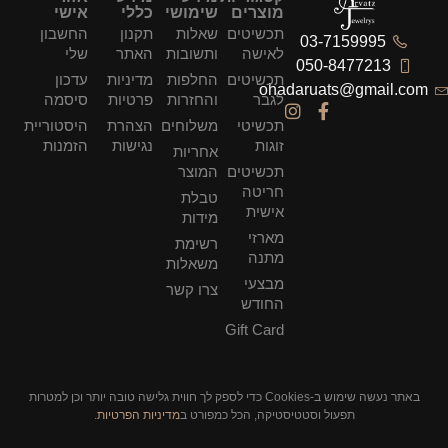
מוצרים
שימושי
כללי
אישי
תכשיטים
שאלות
תקנון
החשבון
03-7159995
לאישה
ותשובות
האתר
שלי
050-8477213
תכשיטים
החלפות
מדיניות
עדכון
ohadaruats@gmail.com
לגבר
והחזרות
פרטיות
סיסמה
תכשיטי
משלוחים
הצהרת
היסטוריית
זוגות
נגישות
הזמנות
אחריות
תכשיטים
המוצר
חריטה
טבלת
אישית
מידות
מארזי
רשימת
מתנה
משאלות
מבצעי
צרו קשר
החודש
Gift Card
באתר נעשה שימוש ב-Cookies כדי לספק לך חווית גלישה טובה יותר וכן למטרות
תפעול וסטטיסטיקה, הכל כמפורט ב
מדיניות הפרטיות
.