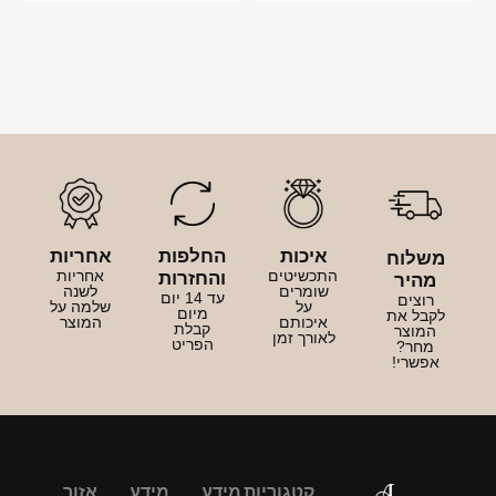
איכות
החלפות
אחריות
משלוח
התכשיטים
אחריות
והחזרות
מהיר
שומרים
לשנה
עד 14 יום
רוצים
על
שלמה על
מיום
לקבל את
איכותם
המוצר
קבלת
המוצר
לאורך זמן
הפריט
מחר?
אפשרי!
קטגוריות
מידע
מידע
אזור