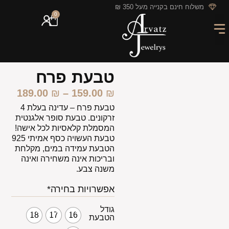
לתוכן
משלוח חינם בקנייה מעל 350 ₪
0
מארזי מתנה
חריטה אישית
GIFT CARD
מבצעי החודש
טבעת פרח
189.00
₪
–
159.00
₪
טבעת פרח – עדינה בעלת 4
זרקונים. טבעת סופר אלגנטית
המסמלת קלאסיות לכל אישה!
טבעת העשויה כסף אמיתי 925
הטבעת עמידה במים, מקלחת
ובריכות אינה משחירה ואינה
משנה צבע.
אפשרויות בחירה*
גודל
18
17
16
הטבעת