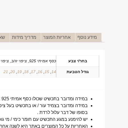
מידע נוסף
אחריות המוצר
מדריך מידות
שאל
בחר/י צבע
כסף אמיתי 925, ציפוי זהב, ציפוי זהב אדום
גודל הטבעת
14
,
15
,
16
,
17
,
18
,
19
,
20
,
21
במידה ומדובר בתכשיט שכולו כסף אמיתי 925 או סטיינלס סטיל ללא ציפוי, התכשיט עמיד למים לטווח ארוך ביותר מעל שנה !
במידה ומדובר בצמיד עור / או בתכשיט בעל ציפו
בסופו של דבר עלול לרדת .
יש להימנע במגע התכשיט עם חומר כימי / מי גופ
האחריות על כל המוצרים באתר היא לשנה אחת מ