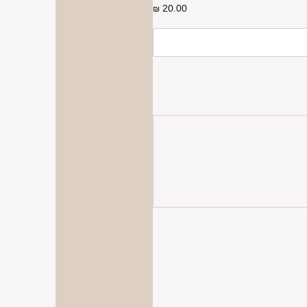
20.00
₪