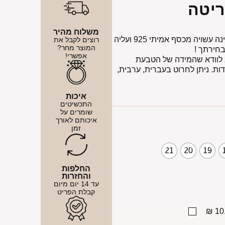
ריטה
משלוח מהיר
טבעת כתר גדול לחריטה – טבעת כתר עדינה עשויה מכסף אמיתי 925 ועליה
רוצים לקבל את
המוצר מחר?
בחירתך !
אפשרי!
 לוודא שהמידה של הטבעת
ת. ניתן לחרוט בעברית, ערבית,
איכות
התכשיטים
שומרים על
איכותם לאורך
זמן
21
20
19
החלפות
והחזרות
עד 14 יום מיום
קבלת הפריט
10.