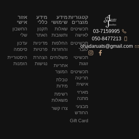
קטגוריות
מידע
מידע
אזור
מוצרים
שימושי
כללי
אישי
תכשיטים
שאלות
תקנון
החשבון
03-7159995
לאישה
ותשובות
האתר
שלי
050-8477213
תכשיטים
החלפות
מדיניות
עדכון
ohadaruats@gmail.com
לגבר
והחזרות
פרטיות
סיסמה
תכשיטי
משלוחים
הצהרת
היסטוריית
זוגות
נגישות
הזמנות
אחריות
תכשיטים
המוצר
חריטה
טבלת
אישית
מידות
מארזי
רשימת
מתנה
משאלות
מבצעי
צרו קשר
החודש
Gift Card