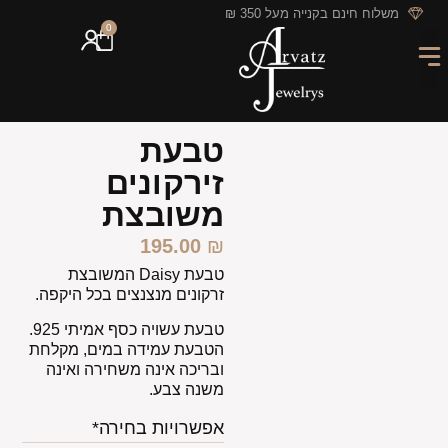
לתוכן
משלוח חינם בקנייה מעל 350 ₪
0
מארזי מתנה
חריטה אישית
GIFT CARD
מבצעי החודש
טבעת
זירקונים
משובצת
195.00
₪
טבעת Daisy המשובצת
זרקונים מנצנצים בכל היקפה.
טבעת עשויה כסף אמיתי 925.
הטבעת עמידה במים, מקלחת
ובריכה אינה משחירה ואינה
משנה צבע.
אפשרויות בחירה*