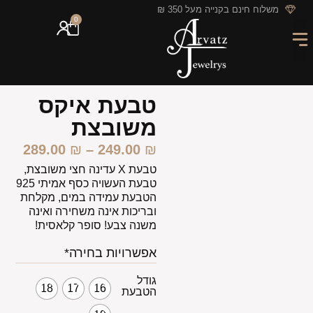
לתוכן
משלוח חינם בקנייה מעל 350 ₪
0
מארזי מתנה
חריטה אישית
GIFT CARD
מבצעי החודש
טבעת איקס
משובצת
289.00
₪
–
249.00
₪
טבעת X עדינה חצי משובצת,
טבעת העשויה כסף אמיתי 925
הטבעת עמידה במים, מקלחת
ובריכות אינה משחירה ואינה
משנה צבע! סופר קלאסית!
אפשרויות בחירה*
גודל
18
17
16
הטבעת