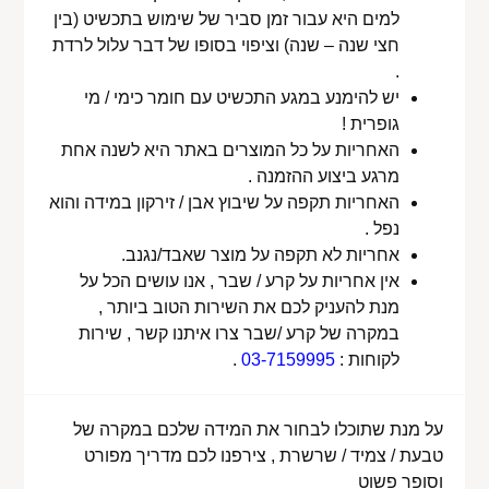
למים היא עבור זמן סביר של שימוש בתכשיט (בין
חצי שנה – שנה) וציפוי בסופו של דבר עלול לרדת
.
יש להימנע במגע התכשיט עם חומר כימי / מי
גופרית !
האחריות על כל המוצרים באתר היא לשנה אחת
מרגע ביצוע ההזמנה .
האחריות תקפה על שיבוץ אבן / זירקון במידה והוא
נפל .
אחריות לא תקפה על מוצר שאבד/נגנב.
אין אחריות על קרע / שבר , אנו עושים הכל על
מנת להעניק לכם את השירות הטוב ביותר ,
במקרה של קרע /שבר צרו איתנו קשר , שירות
לקוחות :
03-7159995
.
על מנת שתוכלו לבחור את המידה שלכם במקרה של
טבעת / צמיד / שרשרת , צירפנו לכם מדריך מפורט
וסופר פשוט