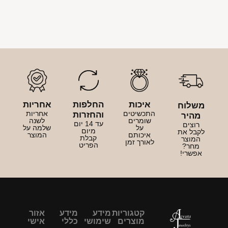
איכות
החלפות
אחריות
משלוח
התכשיטים
אחריות
והחזרות
מהיר
שומרים
לשנה
עד 14 יום
רוצים
על
שלמה על
מיום
לקבל את
איכותם
המוצר
קבלת
המוצר
לאורך זמן
הפריט
מחר?
אפשרי!
קטגוריות
מידע
מידע
אזור
מוצרים
שימושי
כללי
אישי