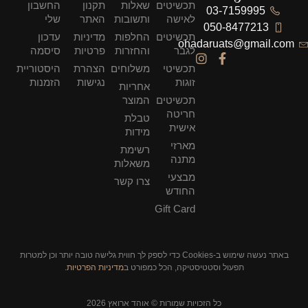
תכשיטים
שאלות
תקנון
החשבון
03-7159995
לאישה
ותשובות
האתר
שלי
050-8477213
תכשיטים
החלפות
מדיניות
עדכון
ohadaruats@gmail.com
לגבר
והחזרות
פרטיות
סיסמה
תכשיטי
משלוחים
הצהרת
היסטוריית
זוגות
נגישות
הזמנות
אחריות
תכשיטים
המוצר
חריטה
טבלת
אישית
מידות
מארזי
רשימת
מתנה
משאלות
מבצעי
צרו קשר
החודש
Gift Card
באתר נעשה שימוש ב-Cookies כדי לספק לך חווית גלישה טובה יותר וכן למטרות
תפעול וסטטיסטיקה, הכל כמפורט ב
מדיניות הפרטיות
.
כל הזכויות שמורות © אוהד ארואץ 2026