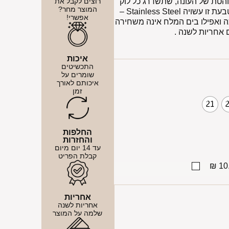
הטת של העונה, שתשדרג כל לוק
רוצים לקבל את
המוצר מחר?
ותגרוף ים מחמאות מנצנצת ללא הרף ! , טבעת זו עשויה Stainless Steel –
אפשרי!
 ואפילו בים המלח אינה משחירה
 אחריות לשנה .
איכות
התכשיטים
שומרים על
איכותם לאורך
זמן
21
החלפות
והחזרות
עד 14 יום מיום
קבלת הפריט
10.
אחריות
אחריות לשנה
שלמה על המוצר