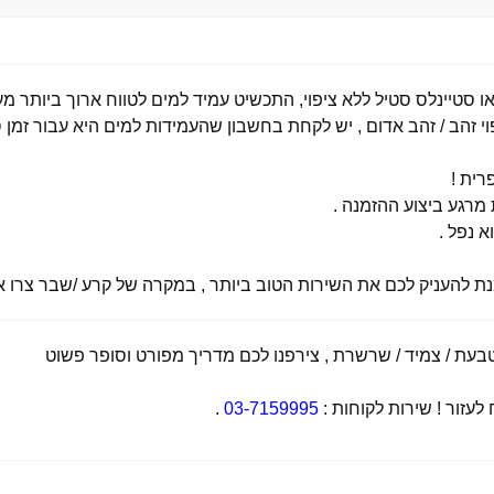
י זהב / זהב אדום , יש לקחת בחשבון שהעמידות למים היא עבור זמן ס
רית !
רגע ביצוע ההזמנה .
א נפל .
מנת להעניק לכם את השירות הטוב ביותר , במקרה של קרע /שבר צרו אי
ת / צמיד / שרשרת , צירפנו לכם מדריך מפורט וסופר פשוט
זור ! שירות לקוחות :
03-7159995
.