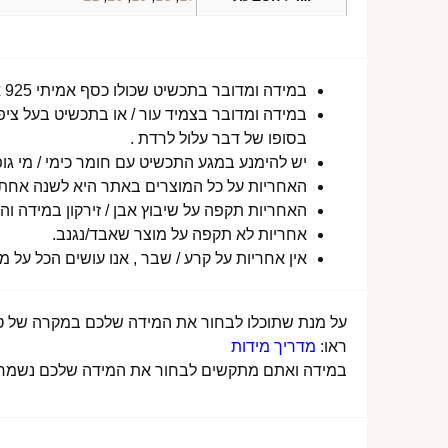
במידה ומדובר בתכשיט שכולו כסף אמיתי 925 או סטיינלס סטיל ללא ציפוי, התכשיט עמיד למים לטווח ארוך ביותר מעל שנה !
במידה ומדובר בצמיד עור / או בתכשיט בעל ציפו
בסופו של דבר עלול לרדת .
יש להימנע במגע התכשיט עם חומר כימי / מי גופ
האחריות על כל המוצרים באתר היא לשנה אחת מ
האחריות תקפה על שיבוץ אבן / זירקון במידה והו
אחריות לא תקפה על מוצר שאבד/נגנב.
אין אחריות על קרע / שבר , אנו עושים הכל על 
על מנת שתוכלו לבחור את המידה שלכם במקרה של טבע
ראו:
מדריך מידות
במידה ואתם מתקשים לבחור את המידה שלכם נשמח לע