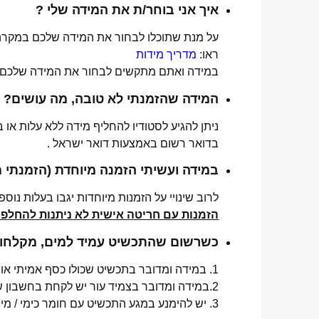
איך אני בוחר/ת את המידה שלי ?
על מנת שתוכלו לבחור את המידה שלכם במקרה 
ראו:
מדריך מידות
במידה ואתם מתקשים לבחור את המידה שלכם נש
המידה שהזמנתי לא טובה, מה עושים?
ניתן להגיע לסטודיו להחליף מידה ללא עלות או
בדואר רשום באמצעות דואר ישראל .
במידה ועשיתי הזמנה מיוחדת (הזמנתי 
לרוב שינויי על הזמנות מיוחדות יגבו בעלות נוספת, בין 30-70 ₪. תלו
הזמנות עם חריטה אישית לא ניתנות להחלפה 
כשרשום שהתכשיט עמיד למים, מקלחות 
1. במידה ומדובר בתכשיט שכולו כסף אמיתי או סטיינלס סטיל ללא ציפוי, התכשיט עמיד למים לטווח ארוך ביותר מעל שנה !
2.במידה ומדובר בצמיד עור יש לקחת בחשבון שהעמידות למים היא עבור זמן סביר של שימוש בתכשיט (בין חצי שנה לשנה) וציפוי בסופו של דבר עלול לרדת .
3. יש להימנע במגע התכשיט עם חומר כימי / מי גופרית !.