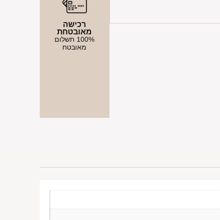
רכישה
מאובטחת
100% תשלום
מאובטח