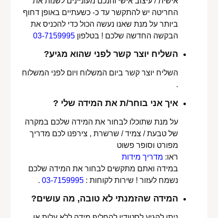
אישית / עיצוב אישי והנכם מעוניינים לשנות את
החריטה יש להתקשר עד כ- כשעתיים באופן דחוף
ביותר על מנת שאנו נעשה הכול כדי להכניס את
הבקשה החדשה שלכם ! בטלפון
03-7159995
השליח יוצר קשר לפני שהוא מגיע?
השליח יוצר קשר ביום המשלוח ויום לפני המשלוח
.
איך אני בוחר/ת את המידה שלי ?
על מנת שתוכלו לבחור את המידה שלכם במקרה
של טבעת / צמיד / שרשרת , צירפנו לכם מדריך
מפורט וסופר פשוט
ראו:
מדריך מידות
במידה ואתם מתקשים לבחור את המידה שלכם
נשמח לעזור ! שירות לקוחות :
03-7159995
.
המידה שהזמנתי לא טובה, מה עושים?
ניתן להגיע לסטודיו להחליף מידה ללא עלות או