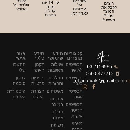
שומרים
לשנה
עד 14 יום
רוצים
על
שלמה על
מיום
לקבל את
איכותם
המוצר
קבלת
המוצר
לאורך זמן
הפריט
מחר?
אפשרי!
קטגוריות
מידע
מידע
אזור
מוצרים
שימושי
כללי
אישי
תכשיטים
שאלות
תקנון
החשבון
03-7159995
לאישה
ותשובות
האתר
שלי
050-8477213
תכשיטים
החלפות
מדיניות
עדכון
ohadaruats@gmail.com
לגבר
והחזרות
פרטיות
סיסמה
תכשיטי
משלוחים
הצהרת
היסטוריית
זוגות
נגישות
הזמנות
אחריות
תכשיטים
המוצר
חריטה
טבלת
אישית
מידות
מארזי
רשימת
מתנה