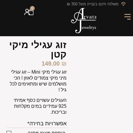
לתוכן
משלוח חינם בקנייה מעל 350 ₪
0
מארזי מתנה
חריטה אישית
GIFT CARD
מבצעי החודש
זוג עגילי מיקי
קטן
149.00
₪
זוג עגילי מיקי Mini –
זוג עגילי
מיני מיקי צמודים לאוזן ! הכי
מושלמים שיש ומתאימים לכל
גיל !
העגילים עשויים כסף אמיתי
925 עמידים במים מקלחות
ובריכות.
אפשרויות בחירה*