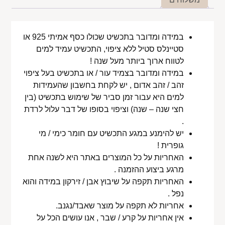
במידה ומדובר בתכשיט שכולו כסף אמיתי 925 או
סטיינלס סטיל ללא ציפוי, התכשיט עמיד למים
לטווח ארוך ביותר מעל שנה !
במידה ומדובר בצמיד עור / או בתכשיט בעל ציפוי
זהב / זהב אדום , יש לקחת בחשבון שהעמידות
למים היא עבור זמן סביר של שימוש בתכשיט (בין
חצי שנה – שנה) וציפוי בסופו של דבר עלול לרדת
.
יש להימנע במגע התכשיט עם חומר כימי / מי
גופרית !
האחריות על כל המוצרים באתר היא לשנה אחת
מרגע ביצוע ההזמנה .
האחריות תקפה על שיבוץ אבן / זירקון במידה והוא
נפל .
אחריות לא תקפה על מוצר שאבד/נגנב.
אין אחריות על קרע / שבר , אנו עושים הכל על