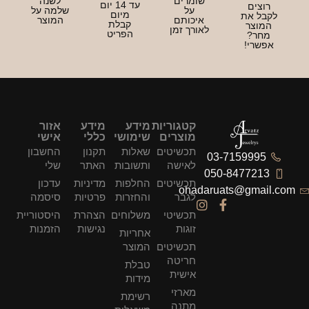
שומרים
לשנה
עד 14 יום
רוצים
על
שלמה על
מיום
לקבל את
איכותם
המוצר
קבלת
המוצר
לאורך זמן
הפריט
מחר?
אפשרי!
קטגוריות
מידע
מידע
אזור
מוצרים
שימושי
כללי
אישי
תכשיטים
שאלות
תקנון
החשבון
03-7159995
לאישה
ותשובות
האתר
שלי
050-8477213
תכשיטים
החלפות
מדיניות
עדכון
ohadaruats@gmail.com
לגבר
והחזרות
פרטיות
סיסמה
תכשיטי
משלוחים
הצהרת
היסטוריית
זוגות
נגישות
הזמנות
אחריות
תכשיטים
המוצר
חריטה
טבלת
אישית
מידות
מארזי
רשימת
מתנה