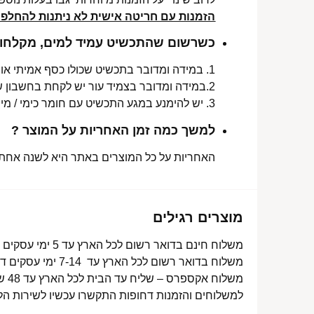
הזמנות עם חריטה אישית לא ניתנות להחלפה 
כשרשום שהתכשיט עמיד למים, מקלחות 
1. במידה ומדובר בתכשיט שכולו כסף אמיתי או סטיינלס סטיל ללא ציפוי, התכשיט עמיד למים לטווח ארוך ביותר מעל שנה !
2.במידה ומדובר בצמיד עור יש לקחת בחשבון שהעמידות למים היא עבור זמן סביר של שימוש בתכשיט (בין חצי שנה לשנה) וציפוי בסופו של דבר עלול לרדת .
3. יש להימנע במגע התכשיט עם חומר כימי / מי גופרית !.
למשך כמה זמן האחריות על המוצר ?
האחריות על כל המוצרים באתר היא לשנה אחת מ
מוצרים רגילים
משלוח חינם בדואר רשום לכל הארץ עד 5 ימי עסקים מעל 350 ₪
משלוח בדואר רשום לכל הארץ עד 7-14 ימי עסקים דרך דואר ישראל- 15 ₪
משלוח אקספרס – שליח עד הבית לכל הארץ עד 48 שעות- 40 ₪
למשלוחים והזמנות דחופות התקשרו עכשיו לשירות הל