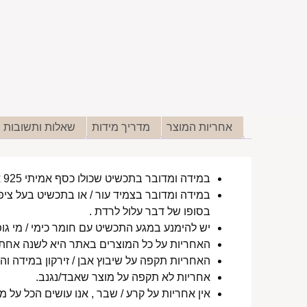
אחריות המוצר
מדריך מידות
שאלות ותשובות
במידה ומדובר בתכשיט שכולו כסף אמיתי 925 או סטיינלס סטיל ללא ציפוי, התכשיט עמיד למים לטווח ארוך ביותר מעל שנה !
במידה ומדובר בצמיד עור / או בתכשיט בעל ציפו
בסופו של דבר עלול לרדת .
יש להימנע במגע התכשיט עם חומר כימי / מי גופ
האחריות על כל המוצרים באתר היא לשנה אחת מ
האחריות תקפה על שיבוץ אבן / זירקון במידה והו
אחריות לא תקפה על מוצר שאבד/נגנב.
אין אחריות על קרע / שבר , אנו עושים הכל על 