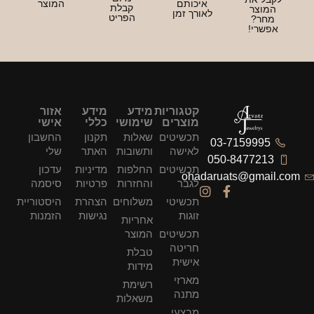
יכותם
המוצר
קבלת
ורך זמן
הפריט
קטגוריות
מידע
מידע
אזור
מוצרים
שימושי
כללי
אישי
תכשיטים
שאלות
תקנון
החשבון
לאישה
ותשובות
האתר
שלי
תכשיטים
החלפות
מדיניות
עדכון
ohad
לגבר
והחזרות
פרטיות
סיסמה
תכשיטי
משלוחים
הצהרת
היסטוריית
זוגות
נגישות
הזמנות
אחריות
תכשיטים
המוצר
חריטה
טבלת
אישית
מידות
מארזי
רשימת
מתנה
משאלות
מבצעי