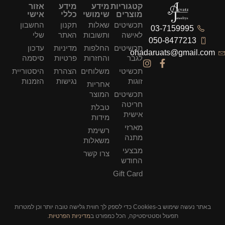
קטגוריות
מידע
מידע
אזור
מוצרים
שימושי
כללי
אישי
תכשיטים
שאלות
תקנון
החשבון
לאישה
ותשובות
האתר
שלי
תכשיטים
החלפות
מדיניות
עדכון
ohad
לגבר
והחזרות
פרטיות
סיסמה
תכשיטי
משלוחים
הצהרת
היסטוריית
זוגות
נגישות
הזמנות
אחריות
תכשיטים
המוצר
חריטה
טבלת
אישית
מידות
מארזי
רשימת
מתנה
משאלות
מבצעי
צרו קשר
החודש
Gift Card
באתר נעשה שימוש ב-Cookies כדי לספק לך חווית גלישה טובה יותר וכן למטרות
סטיקה, הכל כמפורט ב
מדיניות הפרטיות
.