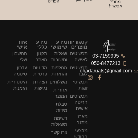
הפריט
חר?
פשרי!
קטגוריות
מידע
מידע
אזור
מוצרים
שימושי
כללי
אישי
תכשיטים
שאלות
תקנון
החשבון
03-7159995
לאישה
ותשובות
האתר
שלי
050-8477213
תכשיטים
החלפות
מדיניות
עדכון
ohadaruats@gmai
לגבר
והחזרות
פרטיות
סיסמה
תכשיטי
משלוחים
הצהרת
היסטוריית
זוגות
נגישות
הזמנות
אחריות
תכשיטים
המוצר
חריטה
טבלת
אישית
מידות
מארזי
רשימת
מתנה
משאלות
מבצעי
צרו קשר
החודש