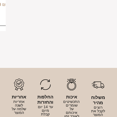
2,500.00
₪
בחר
כמות
איכות
החלפות
אחריות
לוח
התכשיטים
אחריות
והחזרות
היר
שומרים
לשנה
עד 14 יום
וצים
על
שלמה על
מיום
בל את
איכותם
המוצר
קבלת
מוצר
לאורך זמן