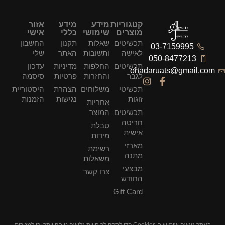
קטגוריות
מידע
מידע
אזור
מוצרים
שימושי
כללי
אישי
תכשיטים
שאלות
תקנון
החשבון
לאישה
ותשובות
האתר
שלי
תכשיטים
החלפות
מדיניות
עדכון
ohad
לגבר
והחזרות
פרטיות
סיסמה
תכשיטי
משלוחים
הצהרת
היסטוריית
זוגות
נגישות
הזמנות
אחריות
תכשיטים
המוצר
חריטה
טבלת
אישית
מידות
מארזי
רשימת
מתנה
משאלות
מבצעי
צרו קשר
החודש
Gift Card