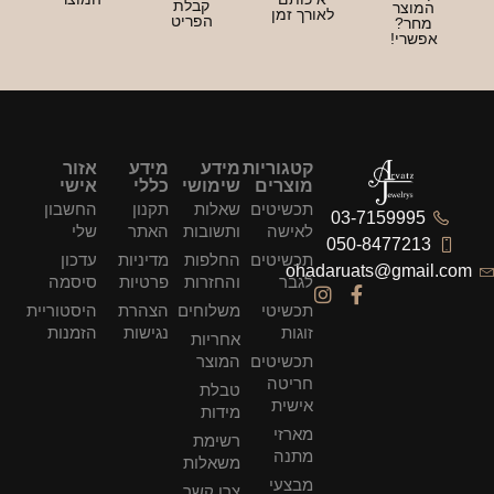
קבלת
מוצר
לאורך זמן
הפריט
חר?
שרי!
קטגוריות
מידע
מידע
אזור
מוצרים
שימושי
כללי
אישי
תכשיטים
שאלות
תקנון
החשבון
03-7159995
לאישה
ותשובות
האתר
שלי
050-847721
תכשיטים
החלפות
מדיניות
עדכון
ohadaruats@gmai
לגבר
והחזרות
פרטיות
סיסמה
תכשיטי
משלוחים
הצהרת
היסטוריית
זוגות
נגישות
הזמנות
אחריות
תכשיטים
המוצר
חריטה
טבלת
אישית
מידות
מארזי
רשימת
מתנה
משאלות
מבצעי
צרו קשר