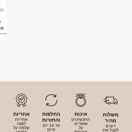
לגבר
149.00
₪
בחירת
אפשרויות
איכות
החלפות
אחריות
לוח
התכשיטים
אחריות
והחזרות
היר
שומרים
לשנה
עד 14 יום
וצים
על
שלמה על
מיום
בל את
איכותם
המוצר