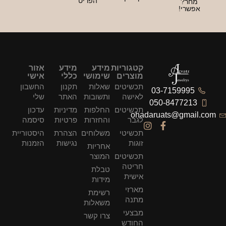
הפריט
קטגוריות
מידע
מידע
אזור
מוצרים
שימושי
כללי
אישי
תכשיטים
שאלות
תקנון
החשבון
לאישה
ותשובות
האתר
שלי
תכשיטים
החלפות
מדיניות
עדכון
ohad
לגבר
והחזרות
פרטיות
סיסמה
תכשיטי
משלוחים
הצהרת
היסטוריית
זוגות
נגישות
הזמנות
אחריות
תכשיטים
המוצר
חריטה
טבלת
אישית
מידות
מארזי
רשימת
מתנה
משאלות
מבצעי
צרו קשר
החודש