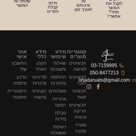
על
שלמה על
מיום
בל את
איכותם
המוצר
קבלת
מוצר
לאורך זמן
הפריט
חר?
שרי!
קטגוריות
מידע
מידע
אזור
מוצרים
שימושי
כללי
אישי
תכשיטים
שאלות
תקנון
החשבון
03-7159995
לאישה
ותשובות
האתר
שלי
050-847721
תכשיטים
החלפות
מדיניות
עדכון
ohadaruats@gmai
לגבר
והחזרות
פרטיות
סיסמה
תכשיטי
משלוחים
הצהרת
היסטוריית
זוגות
נגישות
הזמנות
אחריות
תכשיטים
המוצר
חריטה
טבלת
אישית
מידות
מארזי
רשימת
מתנה
משאלות