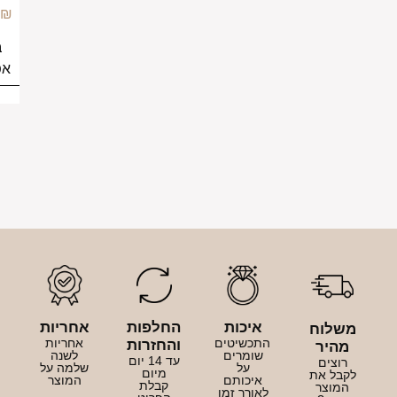
249.00
₪
בחירת
אפשרויות
איכות
החלפות
אחריות
לוח
התכשיטים
אחריות
והחזרות
היר
שומרים
לשנה
עד 14 יום
וצים
על
שלמה על
מיום
בל את
איכותם
המוצר
קבלת
מוצר
לאורך זמן