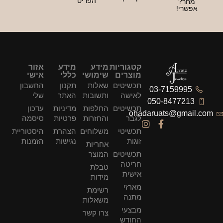
הפריט
חר?
שרי!
קטגוריות
מידע
מידע
אזור
מוצרים
שימושי
כללי
אישי
תכשיטים
שאלות
תקנון
החשבון
03-7159995
לאישה
ותשובות
האתר
שלי
050-847721
תכשיטים
החלפות
מדיניות
עדכון
ohadaruats@gmai
לגבר
והחזרות
פרטיות
סיסמה
תכשיטי
משלוחים
הצהרת
היסטוריית
זוגות
נגישות
הזמנות
אחריות
תכשיטים
המוצר
חריטה
טבלת
אישית
מידות
מארזי
רשימת
מתנה
משאלות
מבצעי
צרו קשר
החודש