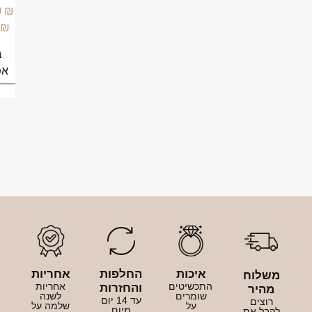
–
149.00
₪
199.00
₪
בחירת
אפשרויות
איכות
החלפות
אחריות
לוח
התכשיטים
אחריות
והחזרות
היר
שומרים
לשנה
עד 14 יום
וצים
על
שלמה על
מיום
בל את