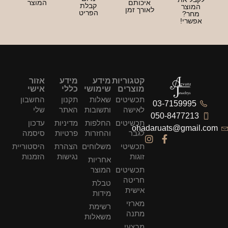
איכותם
המוצר
קבלת
מוצר
לאורך זמן
הפריט
חר?
שרי!
קטגוריות
מידע
מידע
אזור
מוצרים
שימושי
כללי
אישי
תכשיטים
שאלות
תקנון
החשבון
03-7159995
לאישה
ותשובות
האתר
שלי
050-847721
תכשיטים
החלפות
מדיניות
עדכון
ohadaruats@gmai
לגבר
והחזרות
פרטיות
סיסמה
תכשיטי
משלוחים
הצהרת
היסטוריית
זוגות
נגישות
הזמנות
אחריות
תכשיטים
המוצר
חריטה
טבלת
אישית
מידות
מארזי
רשימת
מתנה
משאלות
מבצעי