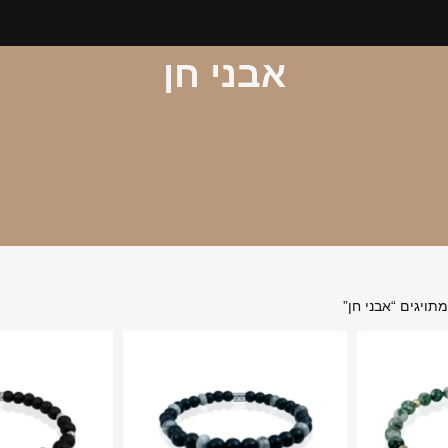
אבני חן
תויגים “אבני חן”