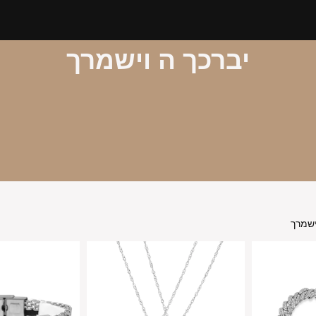
יברכך ה וישמרך
ישמרך