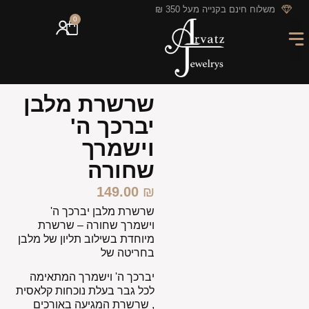
לתוכן
משלוח חינם בקנייה מעל 350 ₪
0
מארזי מתנה
חריטה אישית
GIFT CARD
מבצעי החודש
שרשרת מלבן
יברכך ה'
וישמרך
שחורה
149.00
₪
שרשרת מלבן יברכך ה'
וישמרך שחורה – שרשרת
מיוחדת בשילוב תליון של מלבן
בחריטה של
יברכך ה' וישמרך המתאימה
לכל גבר בעלת נוכחות קלאסית
, שרשרת המגיעה באורכים