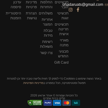
תכשיטים
החלפות
מדיניות
עדכון
ohadaruats@gmail.com
לגבר
והחזרות
פרטיות
סיסמה
תכשיטי
משלוחים
הצהרת
היסטוריית
זוגות
נגישות
הזמנות
אחריות
תכשיטים
המוצר
חריטה
טבלת
אישית
מידות
מארזי
רשימת
מתנה
משאלות
מבצעי
צרו קשר
החודש
Gift Card
באתר נעשה שימוש ב-Cookies כדי לספק לך חווית גלישה טובה יותר וכן למטרות
תפעול וסטטיסטיקה, הכל כמפורט ב
מדיניות הפרטיות
.
כל הזכויות שמורות © אוהד ארואץ 2026
קליקי בניית אתרים