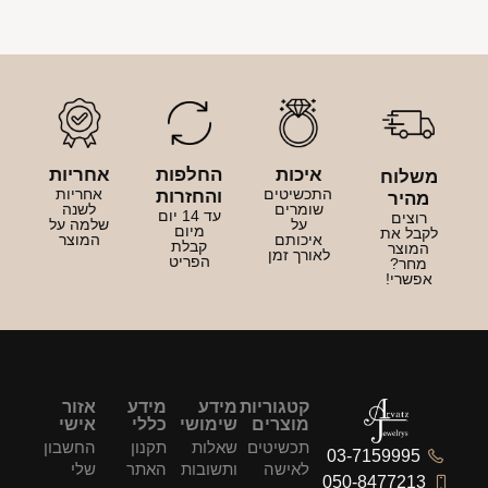
איכות
החלפות
אחריות
משלוח
התכשיטים
אחריות
והחזרות
מהיר
שומרים
לשנה
עד 14 יום
רוצים
על
שלמה על
מיום
לקבל את
איכותם
המוצר
קבלת
המוצר
לאורך זמן
הפריט
מחר?
אפשרי!
קטגוריות
מידע
מידע
אזור
מוצרים
שימושי
כללי
אישי
תכשיטים
שאלות
תקנון
החשבון
03-7159995
לאישה
ותשובות
האתר
שלי
050-8477213