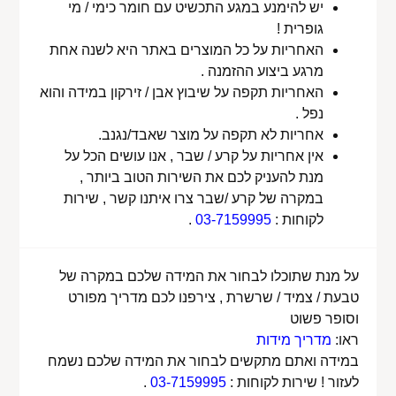
יש להימנע במגע התכשיט עם חומר כימי / מי
גופרית !
האחריות על כל המוצרים באתר היא לשנה אחת
מרגע ביצוע ההזמנה .
האחריות תקפה על שיבוץ אבן / זירקון במידה והוא
נפל .
אחריות לא תקפה על מוצר שאבד/נגנב.
אין אחריות על קרע / שבר , אנו עושים הכל על
מנת להעניק לכם את השירות הטוב ביותר ,
במקרה של קרע /שבר צרו איתנו קשר , שירות
לקוחות :
03-7159995
.
על מנת שתוכלו לבחור את המידה שלכם במקרה של
טבעת / צמיד / שרשרת , צירפנו לכם מדריך מפורט
וסופר פשוט
ראו:
מדריך מידות
במידה ואתם מתקשים לבחור את המידה שלכם נשמח
לעזור ! שירות לקוחות :
03-7159995
.