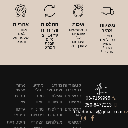
איכות
החלפות
אחריות
משלוח
התכשיטים
אחריות
והחזרות
מהיר
שומרים
לשנה
עד 14 יום
רוצים
על
שלמה על
מיום
לקבל את
איכותם
המוצר
קבלת
המוצר
לאורך זמן
הפריט
מחר?
אפשרי!
קטגוריות
מידע
מידע
אזור
מוצרים
שימושי
כללי
אישי
תכשיטים
שאלות
תקנון
החשבון
03-7159995
לאישה
ותשובות
האתר
שלי
050-8477213
תכשיטים
החלפות
מדיניות
עדכון
ohadaruats@gmail.com
לגבר
והחזרות
פרטיות
סיסמה
תכשיטי
משלוחים
הצהרת
היסטוריית
זוגות
נגישות
הזמנות