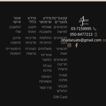
קטגוריות
מידע
מידע
אזור
מוצרים
שימושי
כללי
אישי
תכשיטים
שאלות
תקנון
החשבון
03-7159995
לאישה
ותשובות
האתר
שלי
050-8477213
תכשיטים
החלפות
מדיניות
עדכון
ohadaruats@gmail.com
לגבר
והחזרות
פרטיות
סיסמה
תכשיטי
משלוחים
הצהרת
היסטוריית
זוגות
נגישות
הזמנות
אחריות
תכשיטים
המוצר
חריטה
טבלת
אישית
מידות
מארזי
רשימת
מתנה
משאלות
מבצעי
צרו קשר
החודש
Gift Card