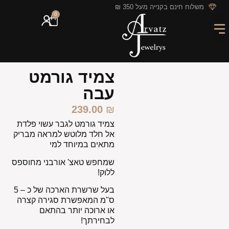
לתוכן
משלוח חינם בקנייה מעל 350 ₪
0
מארזי מתנה
חריטה אישית
GIFT CARD
מבצעי החודש
צמיד גורמט
עבה
239.00
₪
צמיד גורמט לגבר עשוי פלדת
אל חלד מלוטש למראה מבריק
מתאים במיוחד למי
שמחפש טאצ' אורבני מחוספס
ללוק!
בעל שרשרת הארכה של כ – 5
ס"מ המאפשרת סגירה קצרה
או ארוכה יותר בהתאם
לבחירתך!