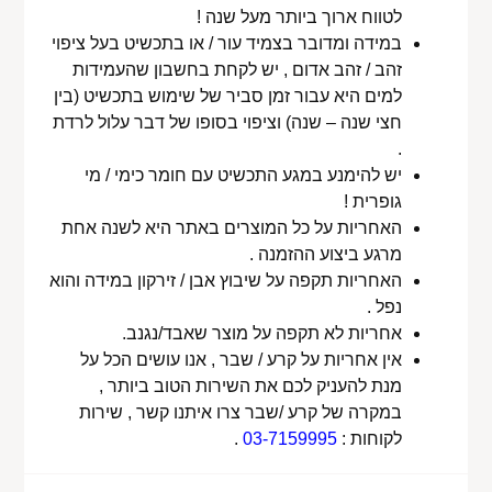
לטווח ארוך ביותר מעל שנה !
במידה ומדובר בצמיד עור / או בתכשיט בעל ציפוי
זהב / זהב אדום , יש לקחת בחשבון שהעמידות
למים היא עבור זמן סביר של שימוש בתכשיט (בין
חצי שנה – שנה) וציפוי בסופו של דבר עלול לרדת
.
יש להימנע במגע התכשיט עם חומר כימי / מי
גופרית !
האחריות על כל המוצרים באתר היא לשנה אחת
מרגע ביצוע ההזמנה .
האחריות תקפה על שיבוץ אבן / זירקון במידה והוא
נפל .
אחריות לא תקפה על מוצר שאבד/נגנב.
אין אחריות על קרע / שבר , אנו עושים הכל על
מנת להעניק לכם את השירות הטוב ביותר ,
במקרה של קרע /שבר צרו איתנו קשר , שירות
לקוחות :
03-7159995
.