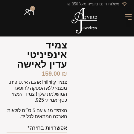
לתוכן
משלוח חינם בקנייה מעל 350 ₪
0
מארזי מתנה
חריטה אישית
GIFT CARD
מבצעי החודש
צמיד
אינפיניטי
עדין לאישה
159.00
₪
צמיד Infinity אהבה אינסופית.
מנצנץ ללא הפסקה להופעה
המושלמת שלך! צמיד העשוי
כסף אמיתי 925.
הצמיד מגיע עם 5 ס״מ לולאות
הארכה המתאים לכל יד.
אפשרויות בחירה*