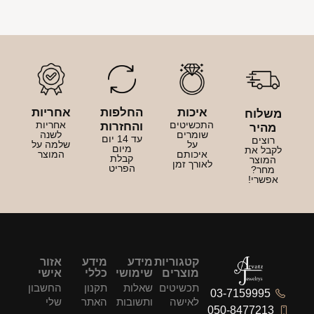
איכות
החלפות
אחריות
משלוח
התכשיטים
אחריות
והחזרות
מהיר
שומרים
לשנה
עד 14 יום
רוצים
על
שלמה על
מיום
לקבל את
איכותם
המוצר
קבלת
המוצר
לאורך זמן
הפריט
מחר?
אפשרי!
קטגוריות
מידע
מידע
אזור
מוצרים
שימושי
כללי
אישי
תכשיטים
שאלות
תקנון
החשבון
03-7159995
לאישה
ותשובות
האתר
שלי
050-8477213